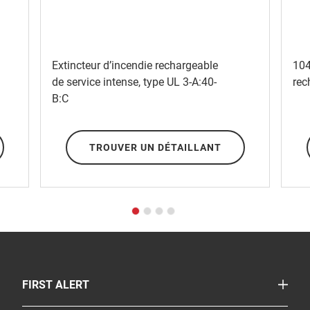
Extincteur d’incendie rechargeable
104
de service intense, type UL 3-A:40-
rec
B:C
TROUVER UN DÉTAILLANT
TOGGLE
FIRST ALERT