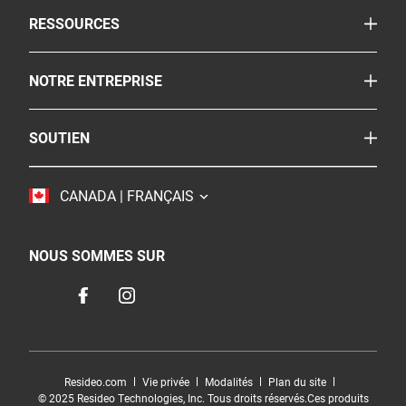
Avertisseurs combinés fumée/CO
TOGGLE
RESSOURCES
Extincteurs d'incendies
Le coin de la sécurité
Pulvérisateur
TOGGLE
NOTRE ENTREPRISE
Reglementation
Autres produits de sécurité
À propos
FAQ
Où acheter
TOGGLE
SOUTIEN
BRK
Carrières
Service à la clientèle
Resideo
Accessibilité
TOGGLE
CANADA | FRANÇAIS
Nous joindre
Durabilité
NOUS SOMMES SUR
Resideo.com
Vie privée
Modalités
Plan du site
© 2025 Resideo Technologies, Inc. Tous droits réservés.Ces produits