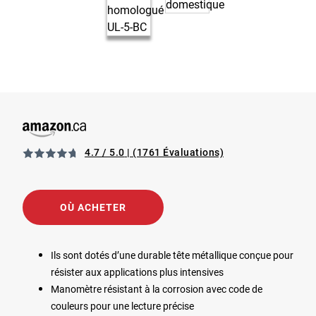
4.7 / 5.0
(1761 Évaluations)
View FE5R-PWCNA Extincteur d’incendie pour motomarine t
Opens in a new tab
OÙ ACHETER
Ils sont dotés d’une durable tête métallique conçue pour
résister aux applications plus intensives
Manomètre résistant à la corrosion avec code de
couleurs pour une lecture précise