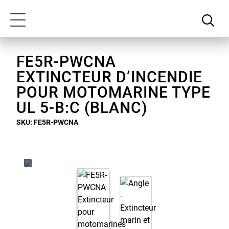
Passer
Notre
au
déclaration
Toggle
contenu
d'accessibilité
navigation
principal
FE5R-PWCNA
EXTINCTEUR D’INCENDIE
POUR MOTOMARINE TYPE
UL 5-B:C (BLANC)
SKU: FE5R-PWCNA