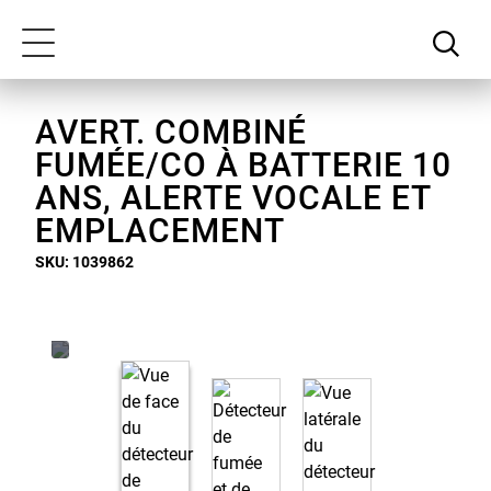
Passer
Notre
au
déclaration
Toggle
contenu
d'accessibilité
navigation
principal
AVERT. COMBINÉ
FUMÉE/CO À BATTERIE 10
ANS, ALERTE VOCALE ET
EMPLACEMENT
SKU: 1039862