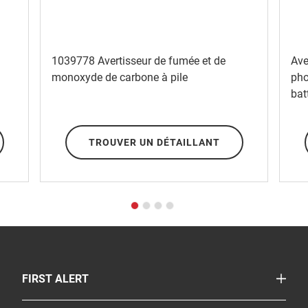
1039778 Avertisseur de fumée et de
Ave
monoxyde de carbone à pile
pho
bat
TROUVER UN DÉTAILLANT
TOGGLE
FIRST ALERT
Avertisseurs combinés fumée/CO