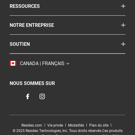
TOGGLE
RESSOURCES
Extincteurs d'incendies
Le coin de la sécurité
Pulvérisateur
TOGGLE
NOTRE ENTREPRISE
Reglementation
Autres produits de sécurité
À propos
FAQ
Où acheter
TOGGLE
SOUTIEN
BRK
Carrières
Service à la clientèle
Resideo
Accessibilité
TOGGLE
CANADA | FRANÇAIS
Nous joindre
Durabilité
NOUS SOMMES SUR
Resideo.com
Vie privée
Modalités
Plan du site
© 2025 Resideo Technologies, Inc. Tous droits réservés.Ces produits