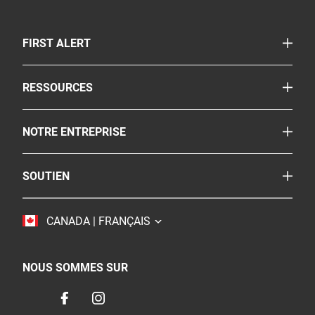
TOGGLE
FIRST ALERT
Avertisseurs combinés fumée/CO
TOGGLE
RESSOURCES
Extincteurs d'incendies
Le coin de la sécurité
Pulvérisateur
TOGGLE
NOTRE ENTREPRISE
Reglementation
Autres produits de sécurité
À propos
FAQ
Où acheter
TOGGLE
SOUTIEN
BRK
Carrières
Service à la clientèle
Resideo
Accessibilité
TOGGLE
CANADA | FRANÇAIS
Nous joindre
Durabilité
NOUS SOMMES SUR