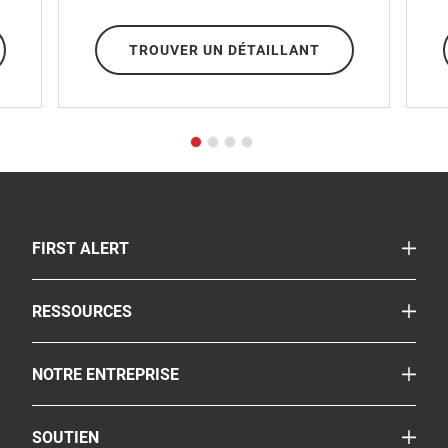
TROUVER UN DÉTAILLANT
TOGGLE
FIRST ALERT
Avertisseurs combinés fumée/CO
TOGGLE
RESSOURCES
Extincteurs d'incendies
Le coin de la sécurité
Pulvérisateur
TOGGLE
NOTRE ENTREPRISE
Reglementation
Autres produits de sécurité
À propos
FAQ
Où acheter
TOGGLE
SOUTIEN