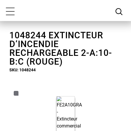
Passer
Notre
au
déclaration
Toggle
contenu
d'accessibilité
navigation
principal
1048244 EXTINCTEUR
D’INCENDIE
RECHARGEABLE 2-A:10-
B:C (ROUGE)
SKU: 1048244