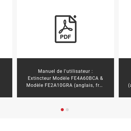
extincteur de catégorie ABC (anglais)
Manuel de l'utilisateur :
Extincteur Modèle FE4A60BCA &
nglais)
Modèle FE2A10GRA (anglais, français canadien)