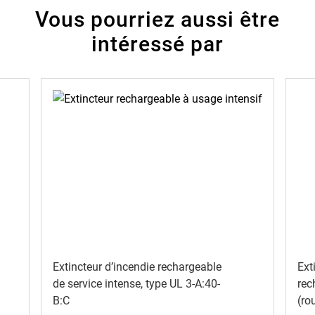
Vous pourriez aussi être
intéressé par
Extincteur d’incendie rechargeable
Ext
de service intense, type UL 3-A:40-
rec
B:C
(ro