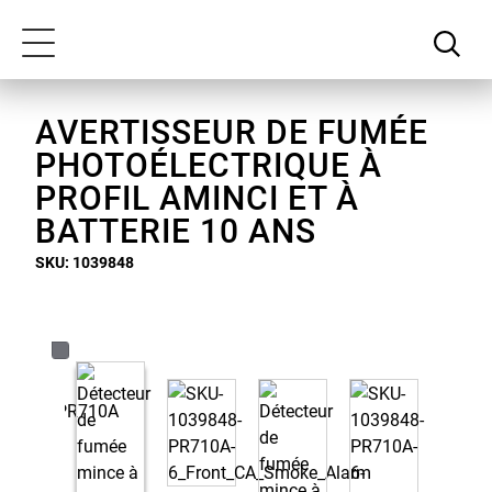
Passer
Notre
au
déclaration
Toggle
contenu
d'accessibilité
navigation
principal
AVERTISSEUR DE FUMÉE
PHOTOÉLECTRIQUE À
PROFIL AMINCI ET À
BATTERIE 10 ANS
SKU: 1039848