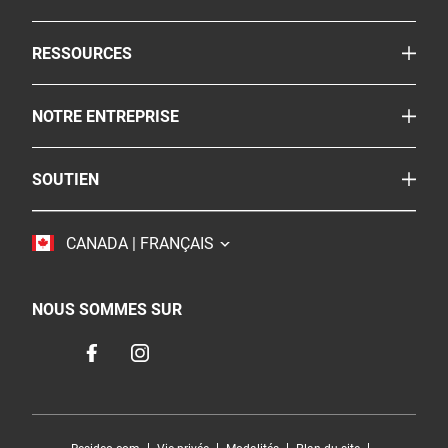
Avertisseurs combinés fumée/CO
TOGGLE
RESSOURCES
Extincteurs d'incendies
Le coin de la sécurité
Pulvérisateur
TOGGLE
NOTRE ENTREPRISE
Reglementation
Autres produits de sécurité
À propos
FAQ
Où acheter
TOGGLE
SOUTIEN
BRK
Carrières
Service à la clientèle
Resideo
Accessibilité
TOGGLE
CANADA | FRANÇAIS
Nous joindre
Durabilité
NOUS SOMMES SUR