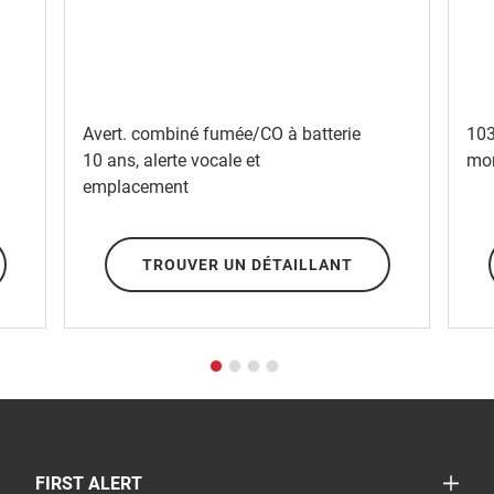
Avert. combiné fumée/CO à batterie
103
10 ans, alerte vocale et
mon
emplacement
TROUVER UN DÉTAILLANT
TOGGLE
FIRST ALERT