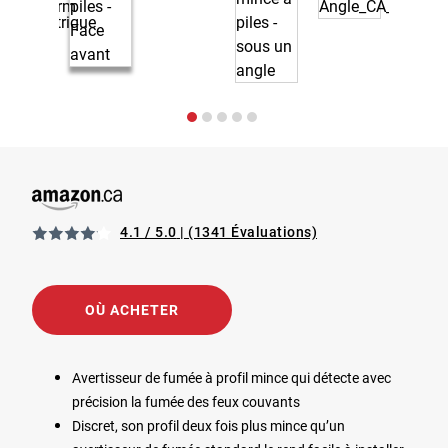
4.1 / 5.0
(1341 Évaluations)
View Avertisseur de fumée photoélectrique à profil aminci 
Opens in a new tab
OÙ ACHETER
Avertisseur de fumée à profil mince qui détecte avec
précision la fumée des feux couvants
Discret, son profil deux fois plus mince qu’un