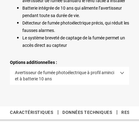
avertisseur de fumée standard le rend facile à installer
Batterie intégrée de 10 ans qui alimente l’avertisseur
pendant toute sa durée de vie.
Détecteur de fumée photoélectrique précis, qui réduit les
fausses alarmes.
Le système breveté de captage de la fumée permet un
accès direct au capteur
Options additionnelles :
Avertisseur de fumée photoélectrique à profil aminci
et à batterie 10 ans
|
|
CARACTÉRISTIQUES
DONNÉES TECHNIQUES
RESSOU