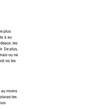
le plus
és à au
deaux, les
r. De plus,
amais ou ne
oit où les
à au moins
placez-les
vous