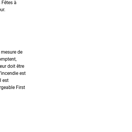
s Fêtes à
ur.
e mesure de
omptent,
eur doit être
’incendie est
l est
rgeable First