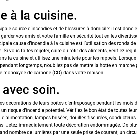
 à la cuisine.
cipale source d’incendies et de blessures à domicile: il est donc 
 garder vos amis et votre famille en sécurité tout en les divertiss
ncipale cause d’incendie à la cuisine est l’utilisation des ronds de
. Si vous faites mijoter, cuire ou rôtir des aliments, vérifiez régu
ans la cuisine et utilisez une minuterie pour les rappels. Lorsqu
s pendant longtemps, n’oubliez pas de mettre la hotte en marche 
de monoxyde de carbone (CO) dans votre maison.
 avec soin.
es décorations de leurs boîtes d’entreposage pendant les mois d
n risque d’incendie potentiel. Vérifiez le bon état de toutes leu
’alimentation, lampes brisées, douilles fissurées, conducteurs
s. Jetez immédiatement toute décoration endommagée. De plus,
rand nombre de lumières par une seule prise de courant; un circu