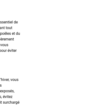
essentiel de
ant tout
 poêles et du
lièrement
e vous
pour éviter
’hiver, vous
rs
 exposés,
 évitez
it surchargé